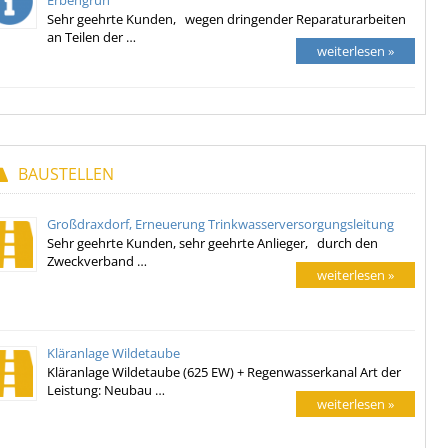
Erbengrün
Sehr geehrte Kunden, wegen dringender Reparaturarbeiten
an Teilen der …
weiterlesen »
BAUSTELLEN
Großdraxdorf, Erneuerung Trinkwasserversorgungsleitung
Sehr geehrte Kunden, sehr geehrte Anlieger, durch den
Zweckverband …
weiterlesen »
Kläranlage Wildetaube
Kläranlage Wildetaube (625 EW) + Regenwasserkanal Art der
Leistung: Neubau …
weiterlesen »