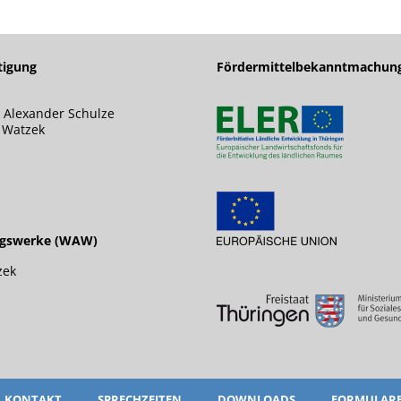
tigung
Fördermittelbekanntmachun
 Alexander Schulze
s Watzek
ngswerke (WAW)
zek
KONTAKT
SPRECHZEITEN
DOWNLOADS
FORMULAR