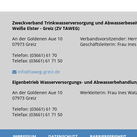
Zweckverband Trinkwasserversorgung und Abwasserbesei
Weiße Elster - Greiz (ZV TAWEG)
An der Goldenen Aue 10
Verbandsvorsitzender: Herr
07973 Greiz
Geschäftsleiterin: Frau Ine
Telefon: (03661) 61 70
Telefax: (03661) 61 71 50
info@taweg-greiz.de
Eigenbetrieb Wasserversorgungs- und Abwasserbehandlu
An der Goldenen Aue 10
Werkleiterin: Frau Ines Wat
07973 Greiz
Telefon: (03661) 61 70
Telefax: (03661) 61 71 50
IMPRESSUM
DATENSCHUTZ
BARRIEREFREIHEIT