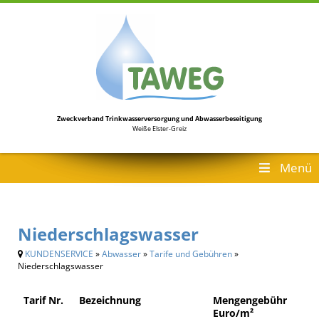
Zweckverband Trinkwasserversorgung
und Abwasserbeseitigung
Weiße Elster-Greiz
Menü
Niederschlagswasser
KUNDENSERVICE
»
Abwasser
»
Tarife und Gebühren
»
Niederschlagswasser
Tarif Nr.
Bezeichnung
Mengengebühr
Euro/m²