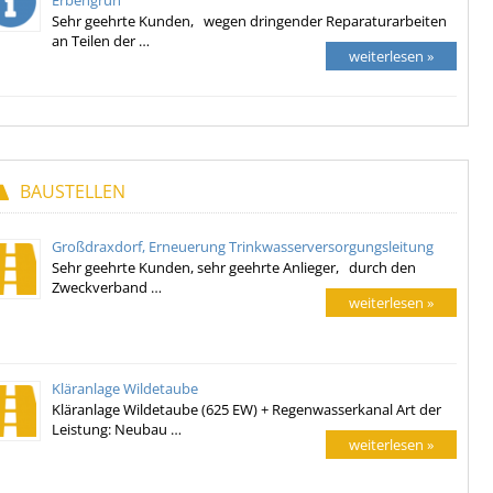
Erbengrün
Sehr geehrte Kunden, wegen dringender Reparaturarbeiten
an Teilen der …
weiterlesen »
BAUSTELLEN
Großdraxdorf, Erneuerung Trinkwasserversorgungsleitung
Sehr geehrte Kunden, sehr geehrte Anlieger, durch den
Zweckverband …
weiterlesen »
Kläranlage Wildetaube
Kläranlage Wildetaube (625 EW) + Regenwasserkanal Art der
Leistung: Neubau …
weiterlesen »