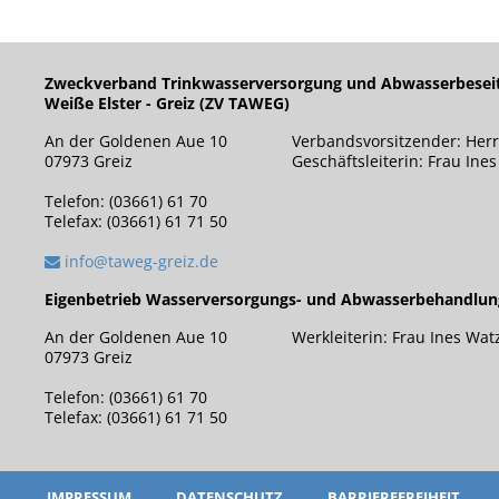
Zweckverband Trinkwasserversorgung und Abwasserbesei
Weiße Elster - Greiz (ZV TAWEG)
An der Goldenen Aue 10
Verbandsvorsitzender: Herr
07973 Greiz
Geschäftsleiterin: Frau Ine
Telefon: (03661) 61 70
Telefax: (03661) 61 71 50
info@taweg-greiz.de
Eigenbetrieb Wasserversorgungs- und Abwasserbehandlu
An der Goldenen Aue 10
Werkleiterin: Frau Ines Wat
07973 Greiz
Telefon: (03661) 61 70
Telefax: (03661) 61 71 50
IMPRESSUM
DATENSCHUTZ
BARRIEREFREIHEIT