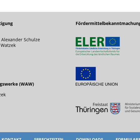
tigung
Fördermittelbekanntmachun
 Alexander Schulze
s Watzek
ngswerke (WAW)
zek
KONTAKT
SPRECHZEITEN
DOWNLOADS
FORMULAR