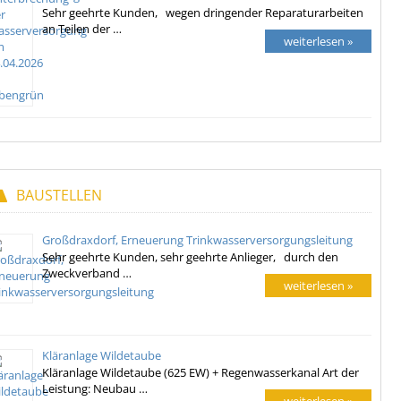
Sehr geehrte Kunden, wegen dringender Reparaturarbeiten
an Teilen der …
weiterlesen »
BAUSTELLEN
Großdraxdorf, Erneuerung Trinkwasserversorgungsleitung
Sehr geehrte Kunden, sehr geehrte Anlieger, durch den
Zweckverband …
weiterlesen »
Kläranlage Wildetaube
Kläranlage Wildetaube (625 EW) + Regenwasserkanal Art der
Leistung: Neubau …