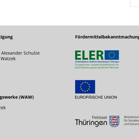
tigung
Fördermittelbekanntmachun
 Alexander Schulze
s Watzek
ngswerke (WAW)
zek