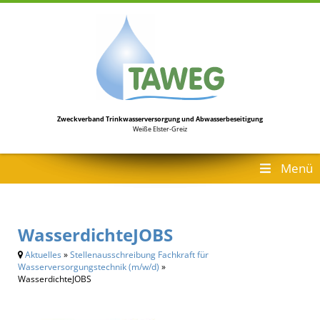
Zweckverband Trinkwasserversorgung
und Abwasserbeseitigung
Weiße Elster-Greiz
Menü
WasserdichteJOBS
Aktuelles
»
Stellenausschreibung Fachkraft für
Wasserversorgungstechnik (m/w/d)
»
WasserdichteJOBS