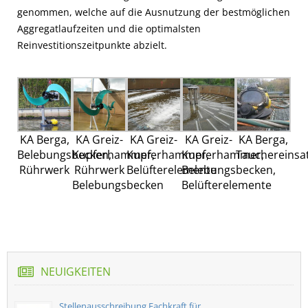
genommen, welche auf die Ausnutzung der bestmöglichen
Aggregatlaufzeiten und die optimalsten
Reinvestitionszeitpunkte abzielt.
KA Berga,
KA Greiz-
KA Greiz-
KA Greiz-
KA Berga,
Belebungsbecken,
Kupferhammer,
Kupferhammer,
Kupferhammer,
Tauchereinsa
Rührwerk
Rührwerk
Belüfterelemente
Belebungsbecken,
Belebungsbecken
Belüfterelemente
NEUIGKEITEN
Stellenausschreibung Fachkraft für