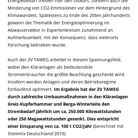
Energiebedarf treiben hier den Diskurs, sondern auch die
Minderung von CO2-Emmisionen vor dem Hintergrund des
Klimawandels. Spätestens zu Ende des 20ten Jahrhunderts
gewann die Thematik der Energieoptimierung im
Abwassersektor in Expertenkreisen zunehmend an
Aufmerksamkeit, mit der Konsequenz, dass vielerorts
Forschung betrieben wurde.
Auch der ZV TAWEG arbeitet in diesem Spannungsfeld,
wobei den Kläranlagen als bedeutendste
Stromverbraucher die größte Beachtung geschenkt wird.
Insofern werden Anlagen und deren Betriebsregime
fortlaufend optimiert.
Im Ergebnis hat der ZV TAWEG
durch zahlreiche Umbaumaßnahmen in den Kläranlagen
Greiz-Kupferhammer und Berga-Winterleite den
Strombedarf jährlich um ca. 250.000 Kilowattstunden
oder 250 Megawattstunden gesenkt. Dies entspricht
einer Einsparung von ca. 100 t CO2/Jahr
(berechnet mit
Stommix Deutschland´2019).