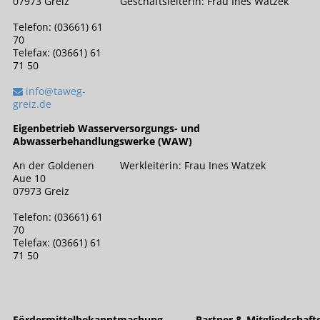
07973 Greiz
Geschäftsleiterin: Frau Ines Watzek
Telefon: (03661) 61
70
Telefax: (03661) 61
71 50
info@taweg-
greiz.de
Eigenbetrieb Wasserversorgungs- und
Abwasserbehandlungswerke (WAW)
An der Goldenen
Werkleiterin: Frau Ines Watzek
Aue 10
07973 Greiz
Telefon: (03661) 61
70
Telefax: (03661) 61
71 50
Fördermittelbekanntmachung
Partner & Mitgliedschaft