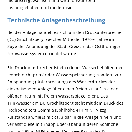
historisch gewachsen und wird fortwährend
instandgehalten und modernisiert.
Technische Anlagenbeschreibung
Bei der Anlage handelt es sich um den Druckunterbrecher
(DU) Grochlitzberg, welcher Mitte der 1970’er Jahre im
Zuge der Anbindung der Stadt Greiz an das Ostthüringer
Fernwassersystem errichtet wurde.
Ein Druckunterbrecher ist ein offener Wasserbehälter, der
jedoch nicht primär der Wasserspeicherung, sondern zur
Entspannung (Unterbrechung) des Wasserdruckes der
einspeisenden Anlage über einen freien Zulauf in einen
offenen Raum mit freiem Wasserspiegel dient. Das
Trinkwasser am DU Grochlitzberg steht mit dem Druck des
Hochbehälters Gommla (Sohlhöhe 414 m NHN zzgl.
Füllstand) an, fließt mit ca. 3 bar in die Anlage hinein und
verlässt diese mit knapp über 0 bar auf deren Sohlhöhe
von ca. 385 m NHN wieder. Der freie Raum des DU