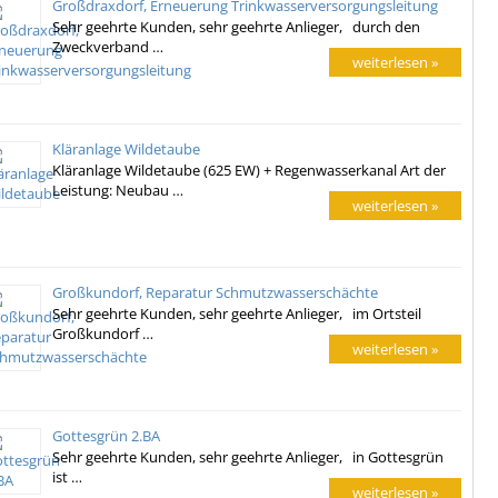
Großdraxdorf, Erneuerung Trinkwasserversorgungsleitung
Sehr geehrte Kunden, sehr geehrte Anlieger, durch den
Zweckverband …
weiterlesen »
Kläranlage Wildetaube
Kläranlage Wildetaube (625 EW) + Regenwasserkanal Art der
Leistung: Neubau …
weiterlesen »
Großkundorf, Reparatur Schmutzwasserschächte
Sehr geehrte Kunden, sehr geehrte Anlieger, im Ortsteil
Großkundorf …
weiterlesen »
Gottesgrün 2.BA
Sehr geehrte Kunden, sehr geehrte Anlieger, in Gottesgrün
ist …
weiterlesen »