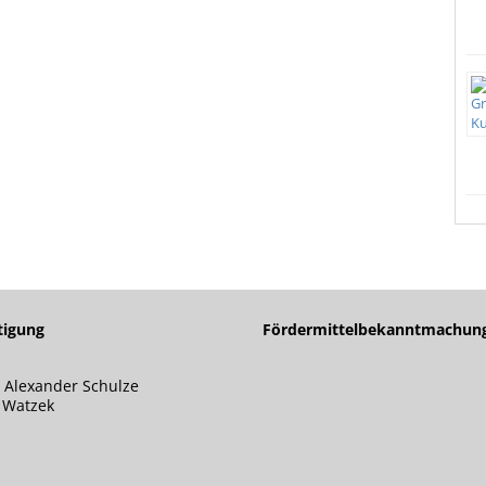
tigung
Fördermittelbekanntmachun
 Alexander Schulze
s Watzek