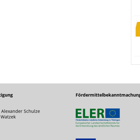
tigung
Fördermittelbekanntmachun
 Alexander Schulze
s Watzek