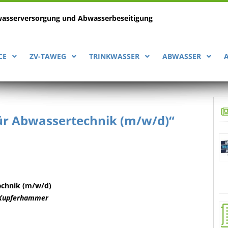
wasserversorgung
und Abwasserbeseitigung
CE
ZV-TAWEG
TRINKWASSER
ABWASSER
für Abwassertechnik (m/w/d)“
echnik (m/w/d)
z-Kupferhammer