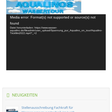
Video-
Media error: Format(s) not supported or source(s) not
Player
found
Datei herunterladen: https://www.wasser-
aqualino.de/fileadmin/user_upload/Spannung_pur_Aqualino_on_tour/Aqualino-
Trickfilm2022.mp4?_=2
NEUIGKEITEN
Stellenausschreibung Fachkraft für