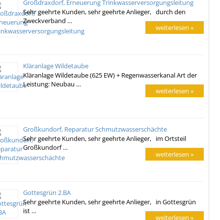
Großdraxdorf, Erneuerung Trinkwasserversorgungsleitung
Sehr geehrte Kunden, sehr geehrte Anlieger, durch den
Zweckverband …
weiterlesen »
Kläranlage Wildetaube
Kläranlage Wildetaube (625 EW) + Regenwasserkanal Art der
Leistung: Neubau …
weiterlesen »
Großkundorf, Reparatur Schmutzwasserschächte
Sehr geehrte Kunden, sehr geehrte Anlieger, im Ortsteil
Großkundorf …
weiterlesen »
Gottesgrün 2.BA
Sehr geehrte Kunden, sehr geehrte Anlieger, in Gottesgrün
ist …
weiterlesen »