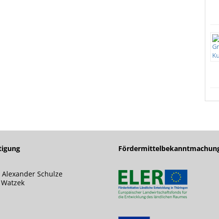
tigung
Fördermittelbekanntmachun
 Alexander Schulze
s Watzek