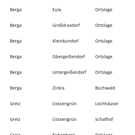
Berga
Eula
Ortslage
Berga
Großdraxdorf
Ortslage
Berga
Kleinkundorf
Ortslage
Berga
Obergeißendorf
Ortslage
Berga
Untergeißendorf
Ortslage
Berga
Zickra
Buchwald
Greiz
Cossengrün
Lochhäuser
Greiz
Cossengrün
Schafhof
Greiz
Eubenberg
Ortslage