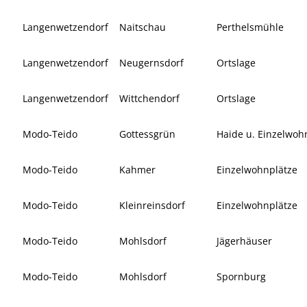
Langenwetzendorf
Naitschau
Perthelsmühle
Langenwetzendorf
Neugernsdorf
Ortslage
Langenwetzendorf
Wittchendorf
Ortslage
Modo-Teido
Gottessgrün
Haide u. Einzelwoh
Modo-Teido
Kahmer
Einzelwohnplätze
Modo-Teido
Kleinreinsdorf
Einzelwohnplätze
Modo-Teido
Mohlsdorf
Jägerhäuser
Modo-Teido
Mohlsdorf
Spornburg