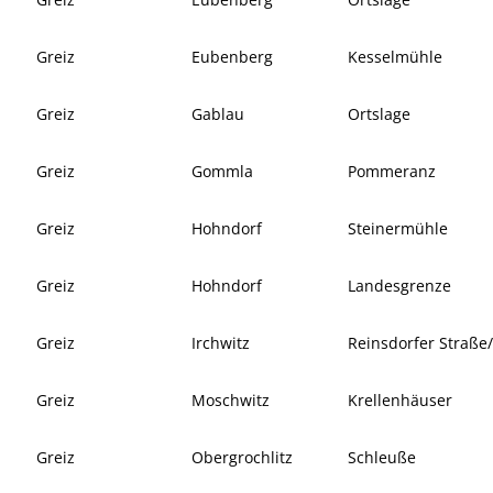
Greiz
Eubenberg
Kesselmühle
Greiz
Gablau
Ortslage
Greiz
Gommla
Pommeranz
Greiz
Hohndorf
Steinermühle
Greiz
Hohndorf
Landesgrenze
Greiz
Irchwitz
Reinsdorfer Straße
Greiz
Moschwitz
Krellenhäuser
Greiz
Obergrochlitz
Schleuße